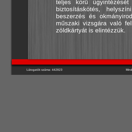
teljes körű ügyintézését 
biztosításkötés, helyszí
beszerzés és okmányirod
műszaki vizsgára való fe
zöldkártyát is elintézzük.
Látogatók száma: 442823
Mind