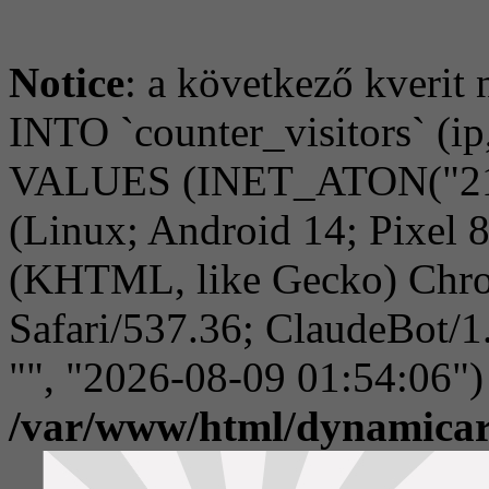
Notice
: a következő kverit 
INTO `counter_visitors` (ip,
VALUES (INET_ATON("216.
(Linux; Android 14; Pixel
(KHTML, like Gecko) Chro
Safari/537.36; ClaudeBot/1
"", "2026-08-09 01:54:06")
/var/www/html/dynamicar