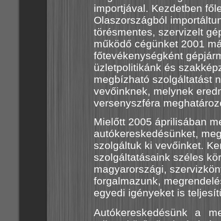
importjával. Kezdetben fő
Olaszországból importáltun
törésmentes, szervizelt g
működő cégünket 2001 máj
főtevékenységként gépjár
üzletpolitikánk és szakkép
megbízható szolgáltatást n
vevőinknek, melynek eredm
versenyszféra meghatározó
Mielőtt 2005 áprilisában m
autókereskedésünket, megr
szolgáltuk ki vevőinket. 
szolgáltatásaink széles kö
magyarországi, szervizkön
forgalmazunk, megrendelés
egyedi igényeket is teljesí
Autókereskedésünk a me